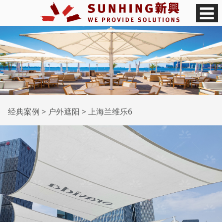
上海兰维乐6
经典案例
>
户外遮阳
>
上海兰维乐6